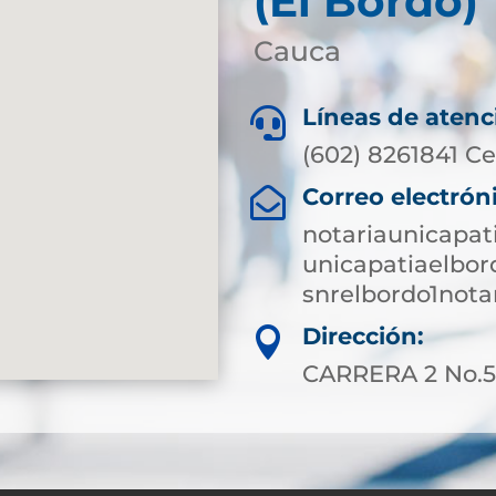
(El Bordo)
Cauca
Líneas de atenc

(602) 8261841 Ce
Correo electrón

notariaunicapa
unicapatiaelbo
snrelbordo1not
Dirección:

CARRERA 2 No.5-