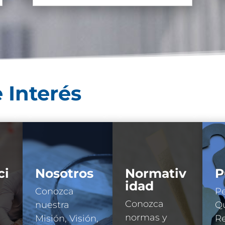
 Interés
ci
Nosotros
Normativ
P
idad
Conozca
Pe
Conozca
nuestra
Qu
normas y
Misión, Visión,
R