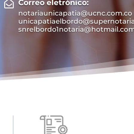
Correo eletrónico:

notariaunicapatia@ucnc.com.co
unicapatiaelbordo@supernotaria
snrelbordo1notaria@hotmail.co