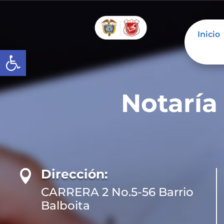
Inicio
Abrir barra de herramientas
Notaría
Dirección:

CARRERA 2 No.5-56 Barrio
Balboita