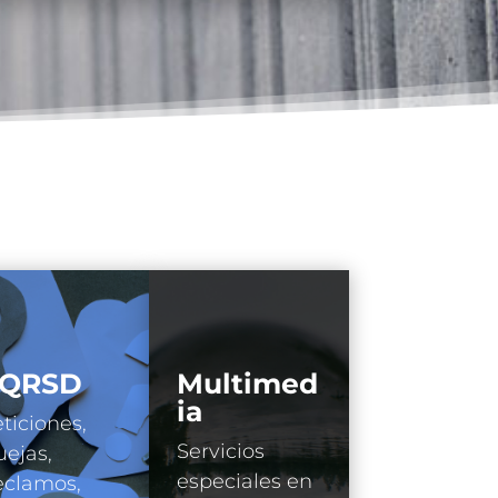
QRSD
Multimed
ia
ticiones,
Servicios
ejas,
especiales en
eclamos,