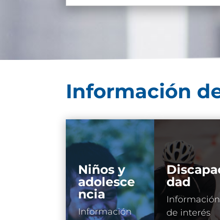
Información de
Niños y
Discapa
adolesce
dad
ncia
Información
Información
de interés