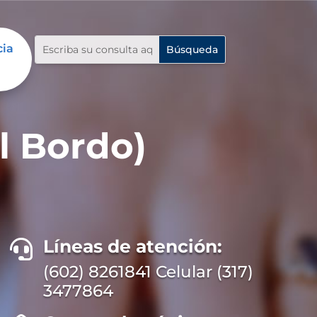
cia
l Bordo)
Líneas de atención:

(602) 8261841 Celular (317)
3477864