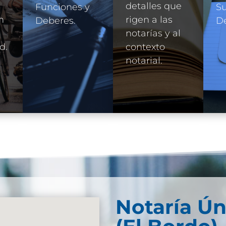
detalles que
Funciones y
Su
n
rigen a las
Deberes.
D
e
notarías y al
d.
contexto
notarial.
Notaría Ún