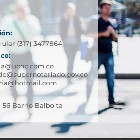
ión:
lular (317) 3477864
ico:
tia@ucnc.com.co
rdo@supernotariado.gov.co
aria@hotmail.com
56 Barrio Balboita