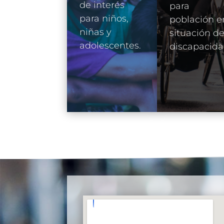
de interés
para
para niños,
población e
niñas y
situación d
adolescentes.
discapacida