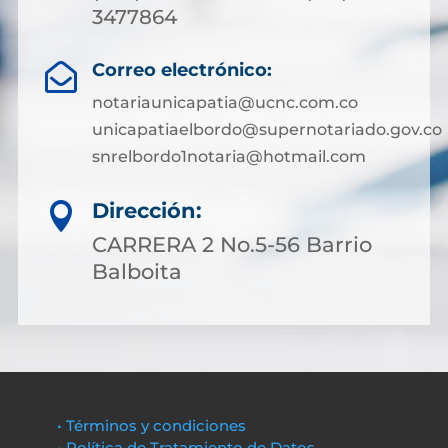
3477864
Correo electrónico:

notariaunicapatia@ucnc.com.co
unicapatiaelbordo@supernotariado.gov.co
snrelbordo1notaria@hotmail.com
Dirección:

CARRERA 2 No.5-56 Barrio
Balboita
• Términos y condiciones
• Política de Tratamiento de Datos