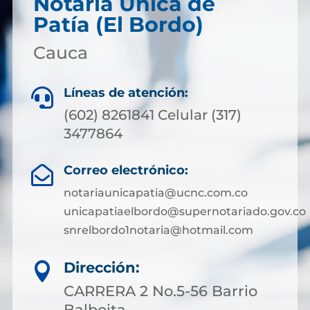
Notaría Única de
Patía (El Bordo)
Cauca
Líneas de atención:

(602) 8261841 Celular (317)
3477864
Correo electrónico:

notariaunicapatia@ucnc.com.co
unicapatiaelbordo@supernotariado.gov.co
snrelbordo1notaria@hotmail.com
Dirección:

CARRERA 2 No.5-56 Barrio
Balboita