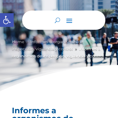
Abrir barra de herramientas
Home
Informes a organismos de
9
inspección, vigilancia y control
Informes a
9
organismos de inspección, vigilancia y control
Informes a