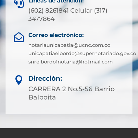
Líneas de atención:

(602) 8261841 Celular (317)
3477864
Correo electrónico:

notariaunicapatia@ucnc.com.co
unicapatiaelbordo@supernotariado.gov.co
snrelbordo1notaria@hotmail.com
Dirección:

CARRERA 2 No.5-56 Barrio
Balboita