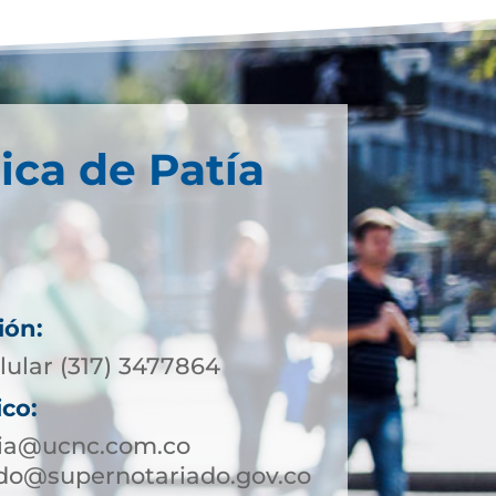
ica de Patía
ión:
lular (317) 3477864
ico:
tia@ucnc.com.co
rdo@supernotariado.gov.co