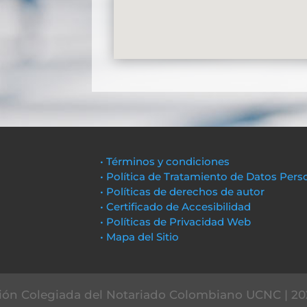
• Términos y condiciones
• Política de Tratamiento de Datos Pers
• Políticas de derechos de autor
• Certificado de Accesibilidad
• Políticas de Privacidad Web
• Mapa del Sitio
ón Colegiada del Notariado Colombiano UCNC | 20