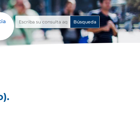
cia
).