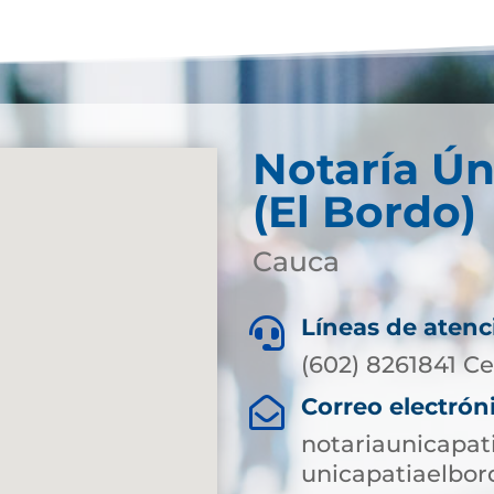
Notaría Ún
(El Bordo)
Cauca
Líneas de atenc

(602) 8261841 Ce
Correo electrón

notariaunicapa
unicapatiaelbo