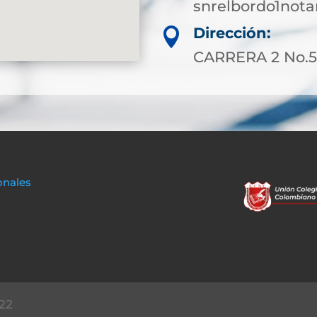
snrelbordo1not
Dirección:

CARRERA 2 No.5-
onales
22