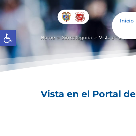
Inicio
Abrir barra de herramientas
Home
Sin categoría
Vista en el Port
9
9
Vista en el Portal d