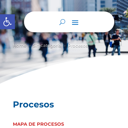
Abrir barra de herramientas
Home
Sin categoría
Procesos
9
9
Procesos
MAPA DE PROCESOS