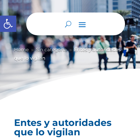
Abrir barra de herramientas
Home
Sin categoría
Entes y autoridades
9
9
que lo vigilan
Entes y autoridades
que lo vigilan