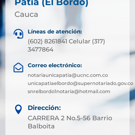
Patía (El Bordo)
Cauca
Líneas de atención:

(602) 8261841 Celular (317)
3477864
Correo electrónico:

notariaunicapatia@ucnc.com.co
unicapatiaelbordo@supernotariado.gov.co
snrelbordo1notaria@hotmail.com
Dirección:

CARRERA 2 No.5-56 Barrio
Balboita