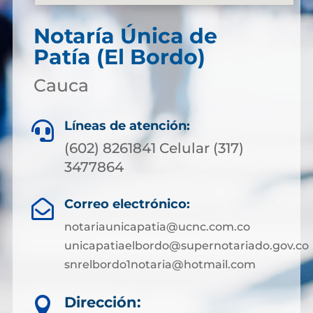
Notaría Única de
Patía (El Bordo)
Cauca
Líneas de atención:

(602) 8261841 Celular (317)
3477864
Correo electrónico:

notariaunicapatia@ucnc.com.co
unicapatiaelbordo@supernotariado.gov.co
snrelbordo1notaria@hotmail.com
Dirección:
