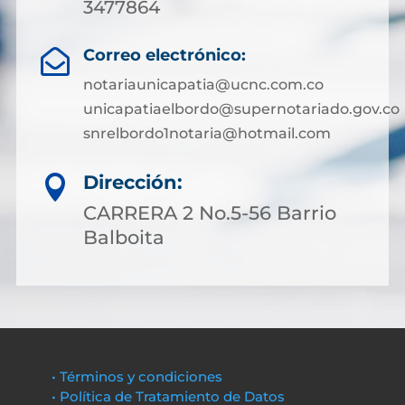
3477864
Correo electrónico:

notariaunicapatia@ucnc.com.co
unicapatiaelbordo@supernotariado.gov.co
snrelbordo1notaria@hotmail.com
Dirección:

CARRERA 2 No.5-56 Barrio
Balboita
• Términos y condiciones
• Política de Tratamiento de Datos