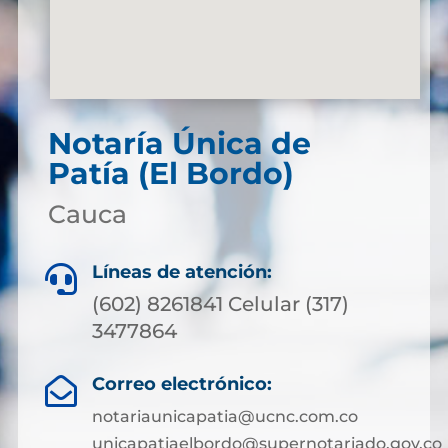
Notaría Única de
Patía (El Bordo)
Cauca
Líneas de atención:

(602) 8261841 Celular (317)
3477864
Correo electrónico:

notariaunicapatia@ucnc.com.co
unicapatiaelbordo@supernotariado.gov.co