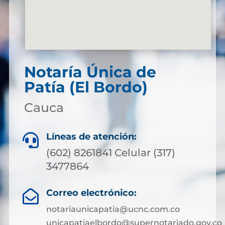
Notaría Única de
Patía (El Bordo)
Cauca
Líneas de atención:

(602) 8261841 Celular (317)
3477864
Correo electrónico:

notariaunicapatia@ucnc.com.co
unicapatiaelbordo@supernotariado.gov.co