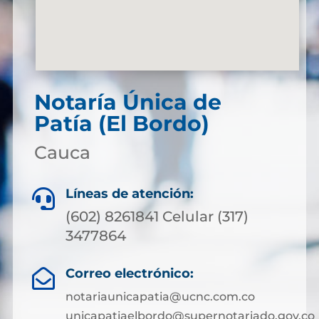
Notaría Única de
Patía (El Bordo)
Cauca
Líneas de atención:

(602) 8261841 Celular (317)
3477864
Correo electrónico:

notariaunicapatia@ucnc.com.co
unicapatiaelbordo@supernotariado.gov.co