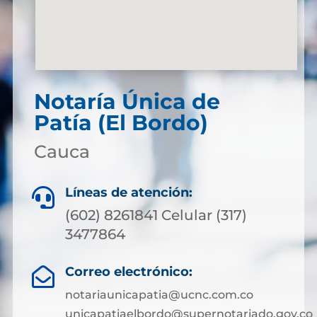
Notaría Única de
Patía (El Bordo)
Cauca
Líneas de atención:

(602) 8261841 Celular (317)
3477864
Correo electrónico:

notariaunicapatia@ucnc.com.co
unicapatiaelbordo@supernotariado.gov.co