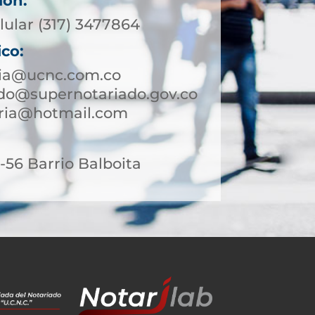
ión:
lular (317) 3477864
ico:
tia@ucnc.com.co
rdo@supernotariado.gov.co
aria@hotmail.com
56 Barrio Balboita