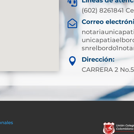
Líneas de atenc

(602) 8261841 Ce
Correo electrón

notariaunicapa
unicapatiaelbo
snrelbordo1not
Dirección:

CARRERA 2 No.5-
onales