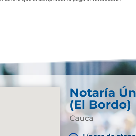
Notaría Ún
(El Bordo)
Cauca