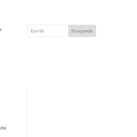
a
 de