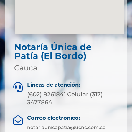
Notaría Única de
Patía (El Bordo)
Cauca
Líneas de atención:

(602) 8261841 Celular (317)
3477864
Correo electrónico:

notariaunicapatia@ucnc.com.co