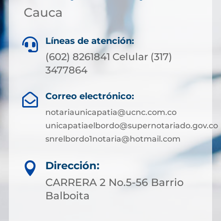
Cauca
Líneas de atención:

(602) 8261841 Celular (317)
3477864
Correo electrónico:

notariaunicapatia@ucnc.com.co
unicapatiaelbordo@supernotariado.gov.co
snrelbordo1notaria@hotmail.com
Dirección:

CARRERA 2 No.5-56 Barrio
Balboita