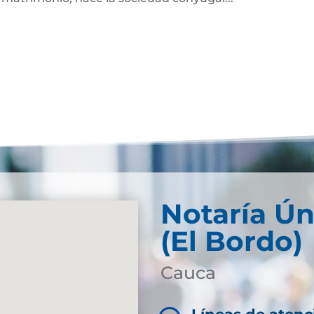
Notaría Ún
(El Bordo)
Cauca