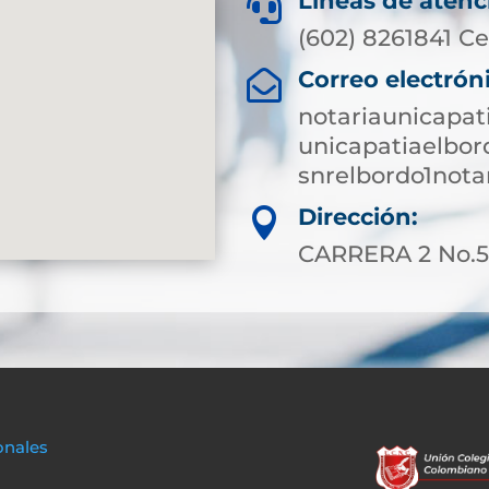
Líneas de atenc

(602) 8261841 Ce
Correo electrón

notariaunicapa
unicapatiaelbo
snrelbordo1not
Dirección:

CARRERA 2 No.5-
onales