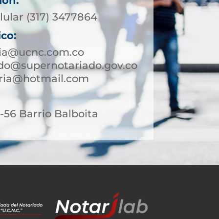
ión:
lular (317) 3477864
ico:
tia@ucnc.com.co
rdo@supernotariado.gov.co
aria@hotmail.com
56 Barrio Balboita