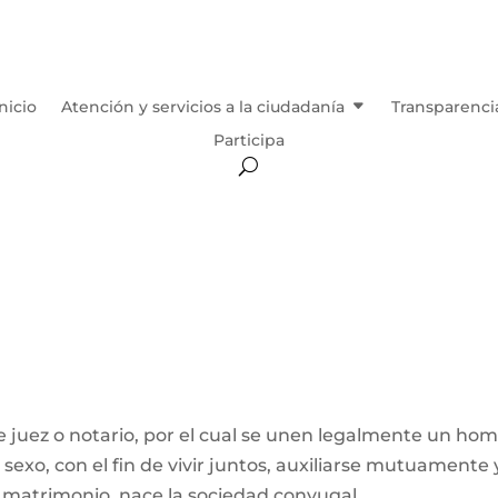
Inicio
Atención y servicios a la ciudadanía
Transparenci
Participa
 juez o notario, por el cual se unen legalmente un ho
exo, con el fin de vivir juntos, auxiliarse mutuamente 
l matrimonio, nace la sociedad conyugal...