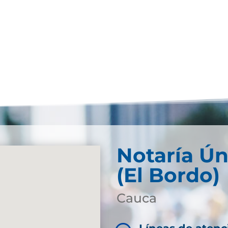
Notaría Ún
(El Bordo)
Cauca