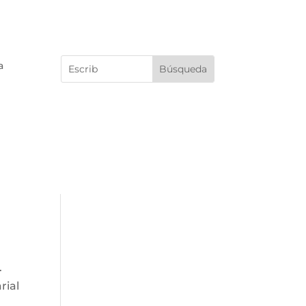
a
.
rial