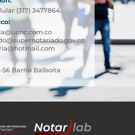
ión:
lular (317) 3477864
ico:
tia@ucnc.com.co
rdo@supernotariado.gov.co
aria@hotmail.com
56 Barrio Balboita