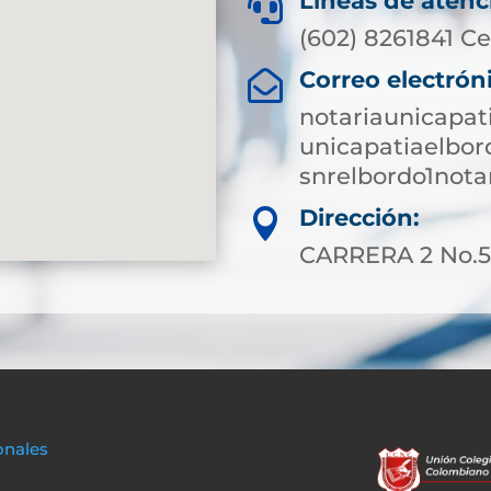
Líneas de atenc

(602) 8261841 Ce
Correo electrón

notariaunicapa
unicapatiaelbo
snrelbordo1not
Dirección:

CARRERA 2 No.5-
onales