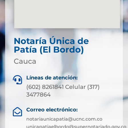
Notaría Única de
Patía (El Bordo)
Cauca
Líneas de atención:

(602) 8261841 Celular (317)
3477864
Correo electrónico:

notariaunicapatia@ucnc.com.co
unicapatiaelbordo@supernotariado.gov.co