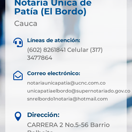
Notaría Única de
Patía (El Bordo)
Cauca
Líneas de atención:

(602) 8261841 Celular (317)
3477864
Correo electrónico:

notariaunicapatia@ucnc.com.co
unicapatiaelbordo@supernotariado.gov.co
snrelbordo1notaria@hotmail.com
Dirección:

CARRERA 2 No.5-56 Barrio