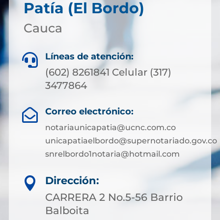
Patía (El Bordo)
Cauca
Líneas de atención:

(602) 8261841 Celular (317)
3477864
Correo electrónico:

notariaunicapatia@ucnc.com.co
unicapatiaelbordo@supernotariado.gov.co
snrelbordo1notaria@hotmail.com
Dirección:

CARRERA 2 No.5-56 Barrio
Balboita