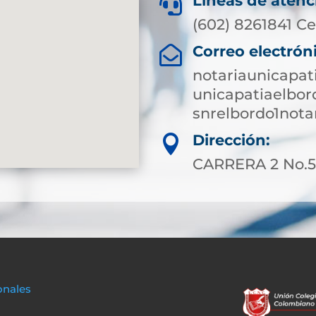
Líneas de atenc

(602) 8261841 Ce
Correo electrón

notariaunicapa
unicapatiaelbo
snrelbordo1not
Dirección:

CARRERA 2 No.5-
onales