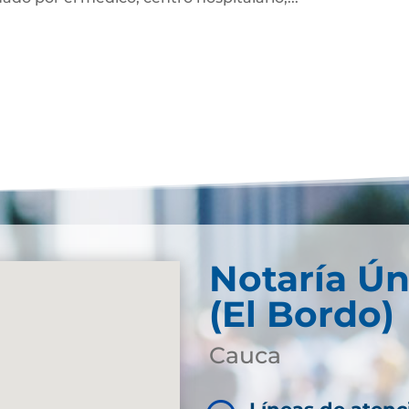
Notaría Ún
(El Bordo)
Cauca