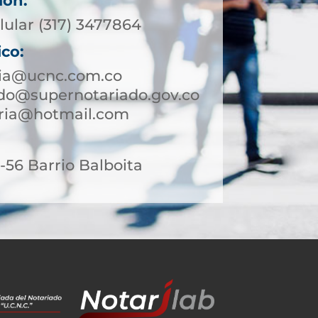
ión:
lular (317) 3477864
ico:
tia@ucnc.com.co
rdo@supernotariado.gov.co
aria@hotmail.com
56 Barrio Balboita